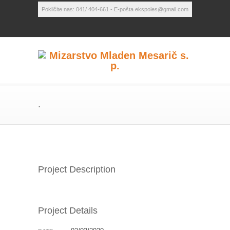
Pokličite nas: 041/ 404-661 - E-pošta ekspoles@gmail.com
.
Project Description
Project Details