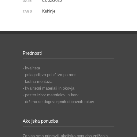
02/02/2020
DATE
Kuhinje
TAGS
Prednosti
- kvaliteta
- prilagodljivo pohištvo po meri
- lastna montaža
- kvalitetni materiali in okovja
- pester izbor materialov in barv
- držimo se dogovorjenih dobavnih rokov...
Akcijska ponudba
Za vas smo pripravili akcijsko ponudbo znižanih