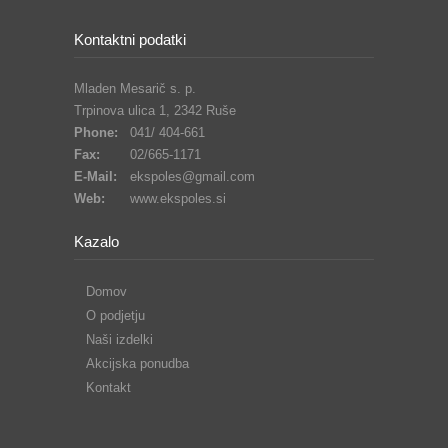
Kontaktni podatki
Mladen Mesarič s. p.
Trpinova ulica 1, 2342 Ruše
Phone:
041/ 404-661
Fax:
02/665-1171
E-Mail:
ekspoles@gmail.com
Web:
www.ekspoles.si
Kazalo
Domov
O podjetju
Naši izdelki
Akcijska ponudba
Kontakt