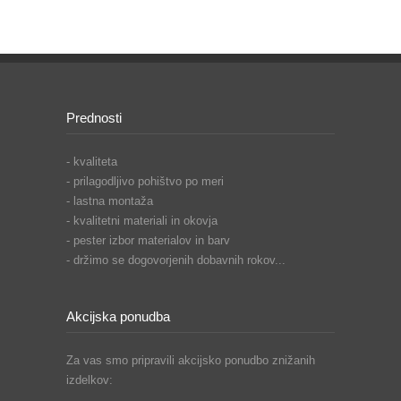
Prednosti
- kvaliteta
- prilagodljivo pohištvo po meri
- lastna montaža
- kvalitetni materiali in okovja
- pester izbor materialov in barv
- držimo se dogovorjenih dobavnih rokov...
Akcijska ponudba
Za vas smo pripravili akcijsko ponudbo znižanih
izdelkov: