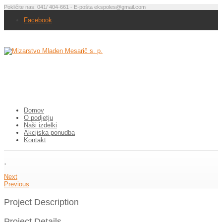
Pokličite nas: 041/ 404-661 - E-pošta ekspoles@gmail.com
Facebook
Domov
O podjetju
Naši izdelki
Akcijska ponudba
Kontakt
.
Next
Previous
Project Description
Project Details