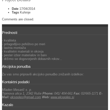
Date
17/04/2014
Tags
Kuhinje
Comments are closed.
Prednosti
- kvaliteta
- prilagodljivo pohištvo po meri
- lastna montaža
- kvalitetni materiali in okovja
- pester izbor materialov in barv
- držimo se dogovorjenih dobavnih rokov...
Akcijska ponudba
Za vas smo pripravili akcijsko ponudbo znižanih izdelkov:
Kontaktni podatki
Mladen Mesarič s. p.
Trpinova ulica 1, 2342 Ruše
Phone:
041/ 404-661
Fax:
02/665-1171
E-
Mail:
ekspoles@gmail.com
Web:
www.ekspoles.si
Kazalo