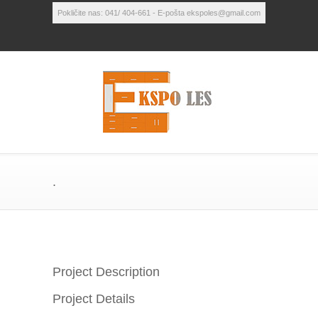
Pokličite nas: 041/ 404-661 - E-pošta ekspoles@gmail.com
.
Project Description
Project Details