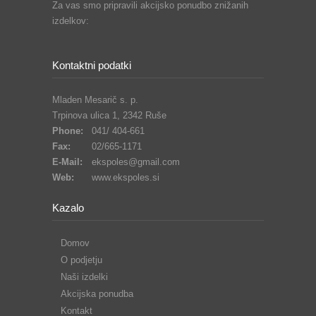
Za vas smo pripravili akcijsko ponudbo znižanih
izdelkov:
Kontaktni podatki
Mladen Mesarič s. p.
Trpinova ulica 1, 2342 Ruše
Phone:
041/ 404-661
Fax:
02/665-1171
E-Mail:
ekspoles@gmail.com
Web:
www.ekspoles.si
Kazalo
Domov
O podjetju
Naši izdelki
Akcijska ponudba
Kontakt