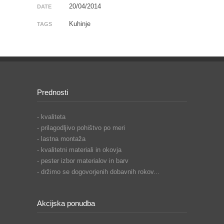
20/04/2014
DATE
Kuhinje
TAGS
Prednosti
- kvaliteta
- prilagodljivo pohištvo po meri
- lastna montaža
- kvalitetni materiali in okovja
- pester izbor materialov in barv
- držimo se dogovorjenih dobavnih rokov...
Akcijska ponudba