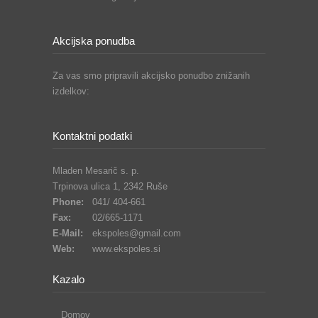
Akcijska ponudba
Za vas smo pripravili akcijsko ponudbo znižanih
izdelkov:
Kontaktni podatki
Mladen Mesarič s. p.
Trpinova ulica 1, 2342 Ruše
Phone:
041/ 404-661
Fax:
02/665-1171
E-Mail:
ekspoles@gmail.com
Web:
www.ekspoles.si
Kazalo
Domov