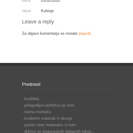
01/02/2020
DATE
Kuhinje
TAGS
Leave a reply
Za objavo komentarja se morate
prijaviti
.
Prednosti
- kvaliteta
- prilagodljivo pohištvo po meri
- lastna montaža
- kvalitetni materiali in okovja
- pester izbor materialov in barv
- držimo se dogovorjenih dobavnih rokov...