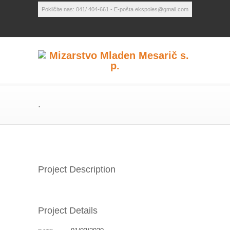
Pokličite nas: 041/ 404-661 - E-pošta ekspoles@gmail.com
.
Project Description
Project Details