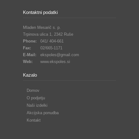
Kontaktni podatki
Mladen Mesarič s. p.
Trpinova ulica 1, 2342 Ruše
Phone:
041/ 404-661
Fax:
02/665-1171
E-Mail:
ekspoles@gmail.com
Web:
www.ekspoles.si
Kazalo
Domov
O podjetju
Naši izdelki
Akcijska ponudba
Kontakt