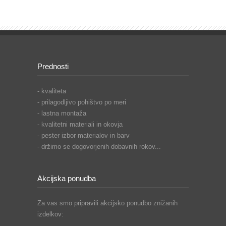
Prednosti
- kvaliteta
- prilagodljivo pohištvo po meri
- lastna montaža
- kvalitetni materiali in okovja
- pester izbor materialov in barv
- držimo se dogovorjenih dobavnih rokov...
Akcijska ponudba
Za vas smo pripravili akcijsko ponudbo znižanih
izdelkov: