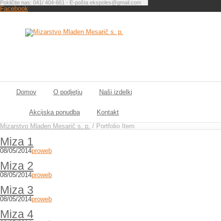
Pokličite nas: 041/ 404-661 - E-pošta ekspoles@gmail.com
Facebook
Domov
O podjetju
Naši izdelki
Akcijska ponudba
Kontakt
Mizarstvo Mladen Mesarič s. p.
/
Portfolio Item
Miza 1
08/05/2014
proweb
Miza 2
08/05/2014
proweb
Miza 3
08/05/2014
proweb
Miza 4