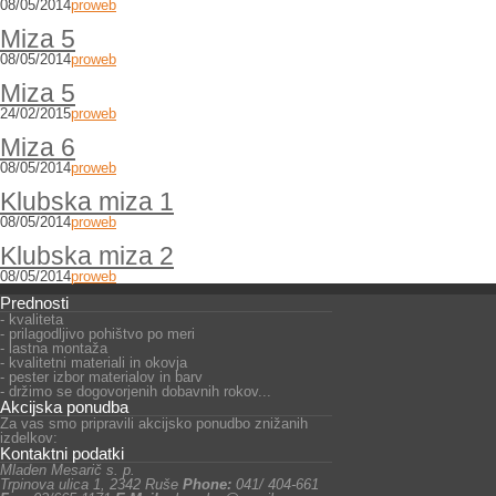
08/05/2014
proweb
Miza 5
08/05/2014
proweb
Miza 5
24/02/2015
proweb
Miza 6
08/05/2014
proweb
Klubska miza 1
08/05/2014
proweb
Klubska miza 2
08/05/2014
proweb
Prednosti
- kvaliteta
- prilagodljivo pohištvo po meri
- lastna montaža
- kvalitetni materiali in okovja
- pester izbor materialov in barv
- držimo se dogovorjenih dobavnih rokov...
Akcijska ponudba
Za vas smo pripravili akcijsko ponudbo znižanih
izdelkov:
Kontaktni podatki
Mladen Mesarič s. p.
Trpinova ulica 1, 2342 Ruše
Phone:
041/ 404-661