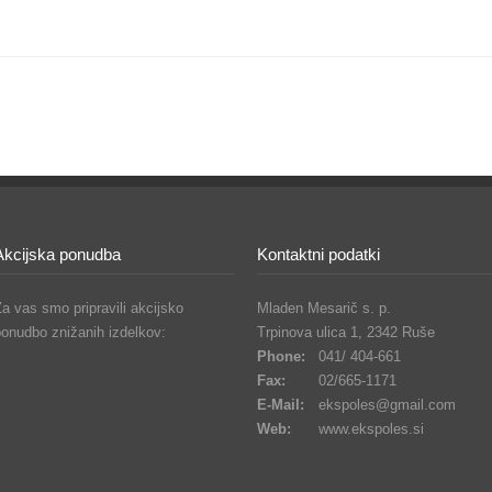
Akcijska ponudba
Kontaktni podatki
a vas smo pripravili akcijsko
Mladen Mesarič s. p.
ponudbo znižanih izdelkov:
Trpinova ulica 1, 2342 Ruše
Phone:
041/ 404-661
Fax:
02/665-1171
E-Mail:
ekspoles@gmail.com
Web:
www.ekspoles.si