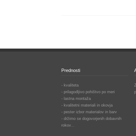
Prednosti
- kvaliteta
Z
- prilagodljivo pohištvo po meri
- lastna montaža
- kvalitetni materiali in okovja
- pester izbor materialov in barv
- držimo se dogovorjenih dobavnih
rokov...