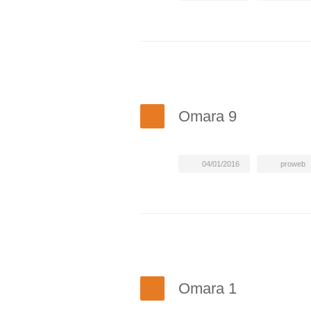
Omara 9
04/01/2016
proweb
Omara 1