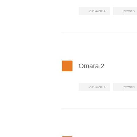
20/04/2014
proweb
Omara 2
20/04/2014
proweb