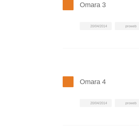
Omara 3
20/04/2014
proweb
Omara 4
20/04/2014
proweb