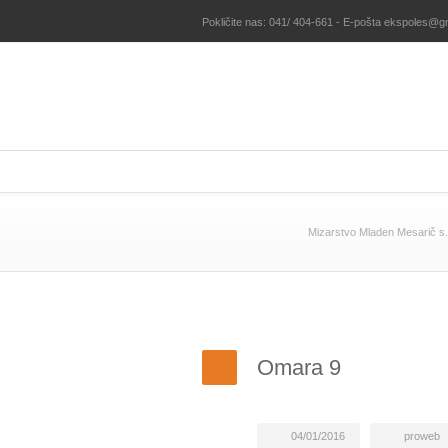
Pokličite nas: 041/ 404-661 - E-pošta ekspoles@g
Mizarstvo Mladen Mesarič s.
Omara 9
04/01/2016
proweb