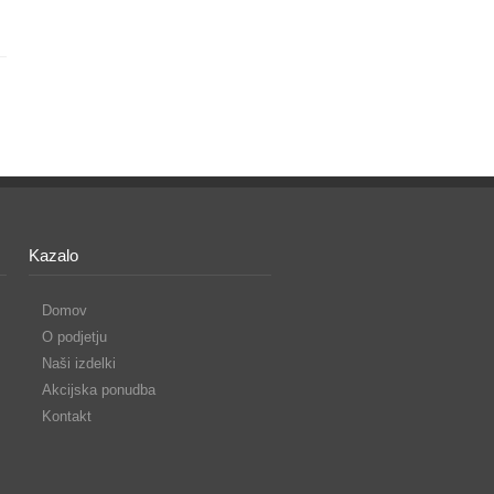
Kazalo
Domov
O podjetju
Naši izdelki
Akcijska ponudba
Kontakt