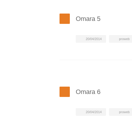
Omara 5
20/04/2014
proweb
Omara 6
20/04/2014
proweb