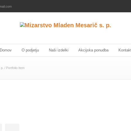
mail.com
Domov
O podjetju
Naši izdelki
Akcijska ponudba
Kontak
 p.
/
Portfolio Item