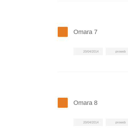
Omara 7
20/04/2014
proweb
Omara 8
20/04/2014
proweb