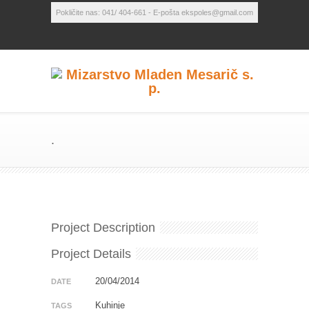
Pokličite nas: 041/ 404-661 - E-pošta ekspoles@gmail.com
.
Project Description
Project Details
20/04/2014
DATE
Kuhinje
TAGS