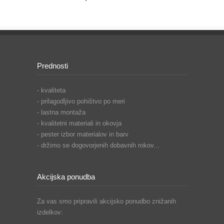
Prednosti
- kvaliteta
- prilagodljivo pohištvo po meri
- lastna montaža
- kvalitetni materiali in okovja
- pester izbor materialov in barv
- držimo se dogovorjenih dobavnih rokov...
Akcijska ponudba
Za vas smo pripravili akcijsko ponudbo znižanih
izdelkov: