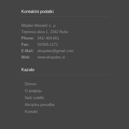
Kontaktni podatki
Mladen Mesarič s. p.
Trpinova ulica 1, 2342 Ruše
Phone:
041/ 404-661
Fax:
02/665-1171
E-Mail:
ekspoles@gmail.com
Web:
www.ekspoles.si
Kazalo
Domov
O podjetju
Naši izdelki
Akcijska ponudba
Kontakt